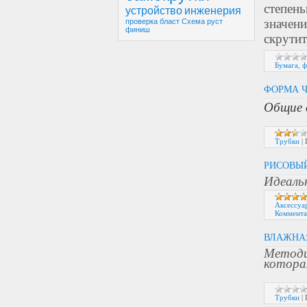
степень
устройство
инженерия
значен
проверка
бласт
Схема
руст
финиш
скрутит
Бумага, ф
ФОРМА Ч
Общие 
Трубки
|
РИСОВЫ
Идеаль
Аксессуа
Коммента
ВЛАЖНАЯ
Методи
которая
Трубки
|