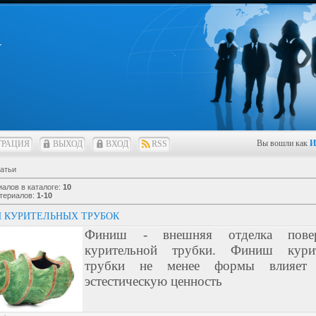
y
Вы вошли как
И
ТРАЦИЯ
ВЫХОД
ВХОД
RSS
атьи
иалов в каталоге
:
10
териалов
:
1-10
 КУРИТЕЛЬНЫХ ТРУБОК
Финиш - внешняя отделка повер
курительной трубки. Финиш курит
трубки не менее формы влияет
эстестическую ценность