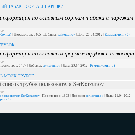
ЫЙ ТАБАК - СОРТА И НАРЕЗКИ
информация по основным сортам табака и нарезкам
убочный
|
Просмотров:
3465
|
Добавил:
serkorzunov
|
Дата:
23.04.2012
|
Комментарии (0)
ТРУБОК
информация по основным формам трубок с иллюстр
Просмотров:
3407
|
Добавил:
serkorzunov
|
Дата:
23.04.2012
|
Комментарии (5)
Ь МОИХ ТРУБОК
 список трубок пользователя SerKorzunov
я пользователя SerKorzunov
|
Просмотров:
1303
|
Добавил:
serkorzunov
|
Дата:
21.04.2012
|
рии (0)