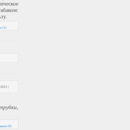
ическое 
баком: 
зу.
и (1)
.2012
|
трубки,
арии (0)