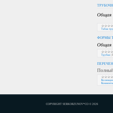
ТРУБОЧН
Общая 
Табак тр
ФОРМЫ 
Общая 
Трубки
|
ПЕРЕЧЕН
Полный
Коллекци
Коммента
COPYRIGHT SERKORZUNOV*CO © 2026