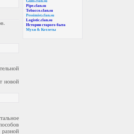
Guns.clan.su
Pipe.clan.su
Tobacco.clan.su
Pessimist.clan.su
Logistic.clan.su
ов.
Истории старого быта
Мухи & Котлеты
тельной
т новой
тальное 
особов 
разной 