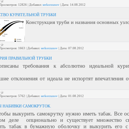
Просмотров:
12826
|
Добавил:
serkorzunov
|
Дата:
14.08.2012
ТВО КУРИТЕЛЬНОЙ ТРУБКИ
Конструкция труби и названия основных узл
Просмотров:
1663
|
Добавил:
serkorzunov
|
Дата:
07.08.2012
ИЯ ПРАВИЛЬНОЙ ТРУБКИ
писаны требования к абсолютно идеальной кури
.
шие отклонения от идеала не испортят впечатления о
.
Просмотров:
5762
|
Добавил:
serkorzunov
|
Дата:
01.08.2012
 НАБИВКИ САМОКРУТОК.
тобы выкурить самокрутку нужно иметь табак. Все ос
ом деле  опционально и существует множество сп
ить табак в бумажную оболочку и выкурить его с 