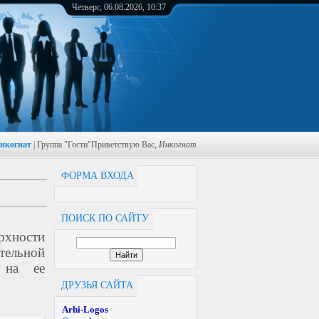
Четверг, 06.08.2026, 10:37
нкогнат
|
Группа
"Гости"
Приветствую Вас
,
Инкогнат
ФОРМА ВХОДА
ПОИСК ПО САЙТУ
хности
ельной
 на ее
ДРУЗЬЯ САЙТА
Arhi-Logos