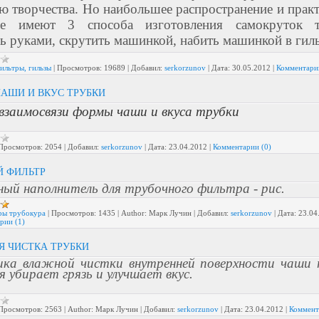
ю творчества. Но наибольшее распространение и практ
ие имеют 3 способа изготовления самокруток та
ь руками, скрутить машинкой, набить машинкой в гиль
ильтры, гильзы
|
Просмотров:
19689
|
Добавил:
serkorzunov
|
Дата:
30.05.2012
|
Комментари
АШИ И ВКУС ТРУБКИ
взаимосвязи формы чаши и вкуса трубки
Просмотров:
2054
|
Добавил:
serkorzunov
|
Дата:
23.04.2012
|
Комментарии (0)
Й ФИЛЬТР
ный наполнитель для трубочного фильтра - рис.
ры трубокура
|
Просмотров:
1435
|
Author:
Марк Лучин
|
Добавил:
serkorzunov
|
Дата:
23.04
рии (1)
 ЧИСТКА ТРУБКИ
ка влажной чистки внутренней поверхности чаши 
 убирает грязь и улучшает вкус.
Просмотров:
2563
|
Author:
Марк Лучин
|
Добавил:
serkorzunov
|
Дата:
23.04.2012
|
Коммент