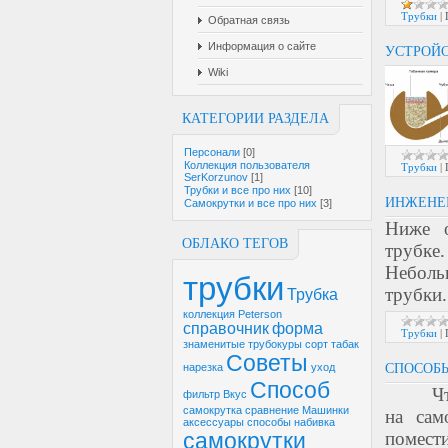
Трубки
|
Обратная связь
Информация о сайте
УСТРОЙС
Wiki
КАТЕГОРИИ РАЗДЕЛА
Персонали
[0]
Коллекция пользователя
Трубки
|
SerKorzunov
[1]
Трубки и все про них
[10]
ИНЖЕНЕР
Самокрутки и все про них
[3]
Ниже о
ОБЛАКО ТЕГОВ
трубке
Неболь
трубки
трубки
Трубка
коллекция
Peterson
справочник
форма
Трубки
|
знаменитые трубокуры
сорт
табак
Советы
нарезка
уход
СПОСОБЫ
Способ
Ч
фильтр
Вкус
самокрутка
сравнение
Машинки
на сам
аксессуары
способы
набивка
самокрутки
помест